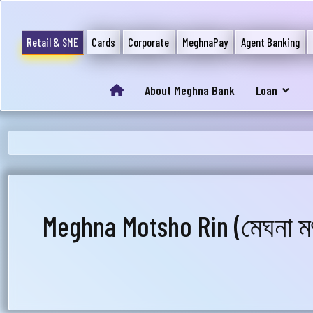
Retail & SME
Cards
Corporate
MeghnaPay
Agent Banking
About Meghna Bank
Loan
আপ
সম
মেঘ
সমস
Meghna Motsho Rin (মেঘনা ম
Wri
Ema