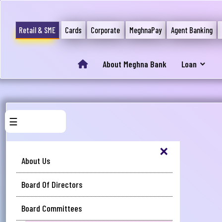
Retail & SME
Cards
Corporate
MeghnaPay
Agent Banking
About Meghna Bank
Loan
☰
×
About Us
Board Of Directors
Board Committees