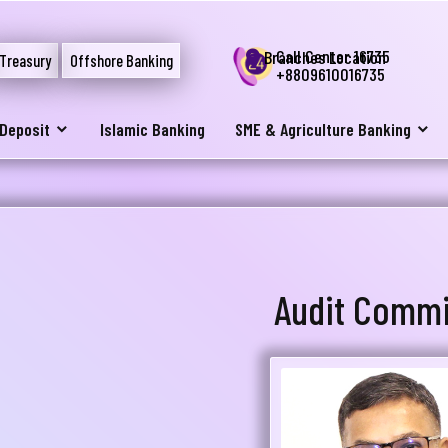
Call Center 16735
Branches Location
Treasury
Offshore Banking
+8809610016735
Deposit
Islamic Banking
SME & Agriculture Banking
Audit Commi