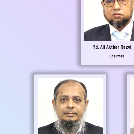
নার যেকোনো ব্যাংকিং সংক্রান্ত
স্যা আমাদের জানান
না ব্যাংক এ যেকোনো সেবা নিতে গিয়ে যদি আপনি কোন
Md. Ali Akther Rezvi,
্যা বা হয়রানির মুখোমুখি হন, তবে এখানে জানান
Chairman
te your complain here
il
one