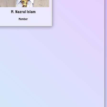
M. Nazrul Islam
Member