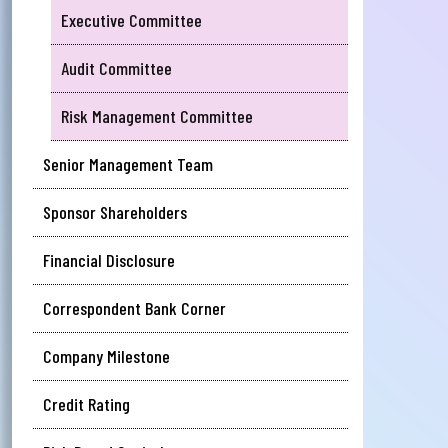
Executive Committee
আপ
Audit Committee
সম
Risk Management Committee
মেঘ
সমস
Senior Management Team
Wri
Sponsor Shareholders
Financial Disclosure
Ema
Correspondent Bank Corner
Company Milestone
Ph
Credit Rating