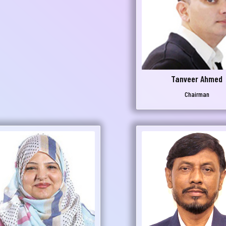
নার যেকোনো ব্যাংকিং সংক্রান্ত
স্যা আমাদের জানান
না ব্যাংক এ যেকোনো সেবা নিতে গিয়ে যদি আপনি কোন
Tanveer Ahmed
্যা বা হয়রানির মুখোমুখি হন, তবে এখানে জানান
Chairman
te your complain here
il
one