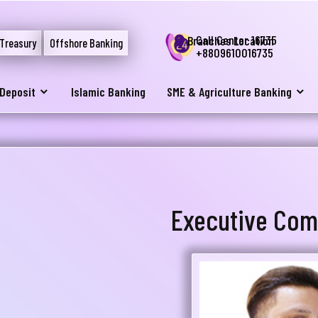
Call Center 16735
Branches Location
Treasury
Offshore Banking
+8809610016735
Deposit
Islamic Banking
SME & Agriculture Banking
Executive Com