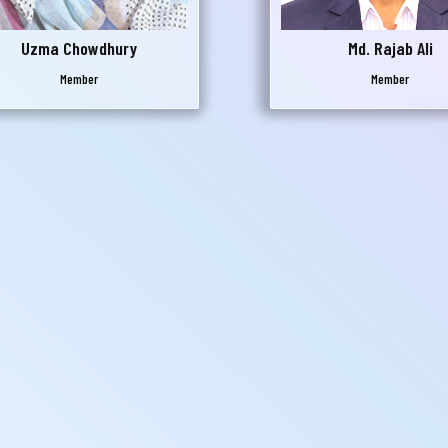
Uzma Chowdhury
Md. Rajab Ali
Member
Member
Submit