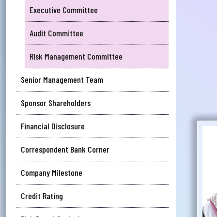
Executive Committee
আপ
Audit Committee
সম
Risk Management Committee
মেঘ
সমস
Senior Management Team
Wri
Sponsor Shareholders
Financial Disclosure
Ema
Correspondent Bank Corner
Company Milestone
Ph
Credit Rating