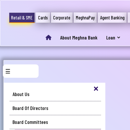
Retail & SME
Cards
Corporate
MeghnaPay
Agent Banking
About Meghna Bank
Loan
☰
×
About Us
Board Of Directors
Board Committees