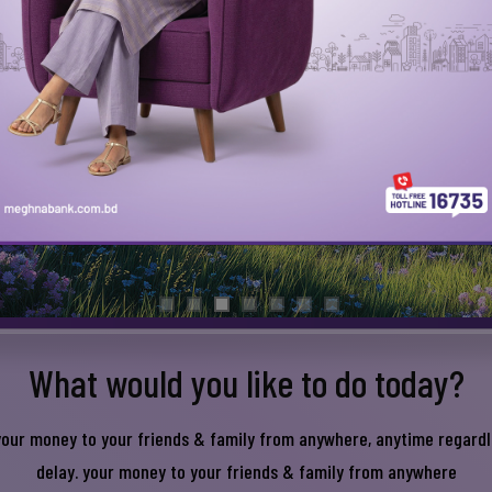
What would you like to do today?
our money to your friends & family from anywhere, anytime regardl
delay. your money to your friends & family from anywhere