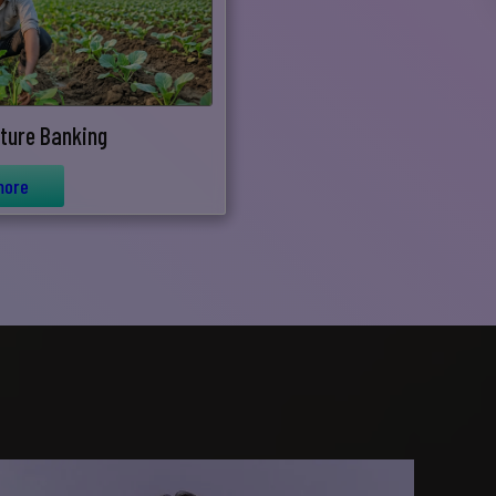
lture Banking
more