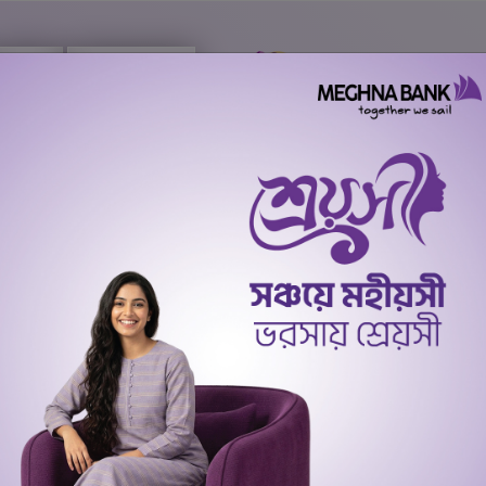
Call Center 16735
Branches Location
Treasury
Offshore Banking
+8809610016735
Deposit
Islamic Banking
SME & Agriculture Banking