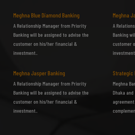
Meghna Blue Diamond Banking
Meghna J
Ph
A Relationship Manager from Priority
A Relations
Banking will be assigned to advise the
Banking wil
customer on his/her financial &
customer o
investment..
investment.
Meghna Jasper Banking
Strategic
A Relationship Manager from Priority
Meghna Ban
Banking will be assigned to advise the
Dhaka and 
customer on his/her financial &
agreement 
investment..
complement