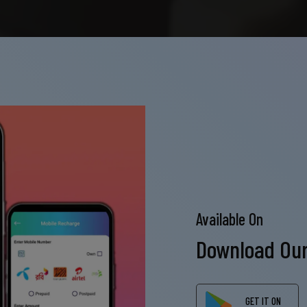
Available On
Download Our 
GET IT ON