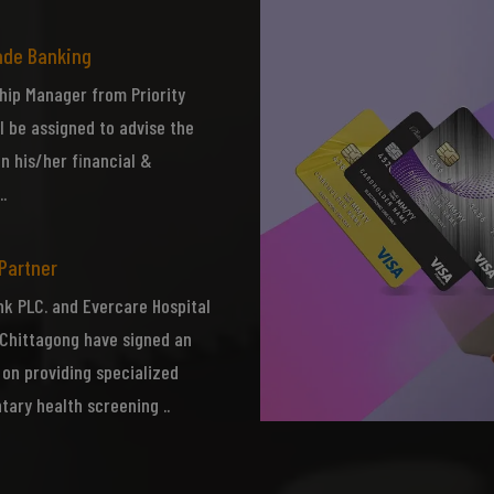
ade Banking
one
hip Manager from Priority
l be assigned to advise the
n his/her financial &
.
 Partner
Submit
k PLC. and Evercare Hospital
Chittagong have signed an
on providing specialized
ary health screening ..