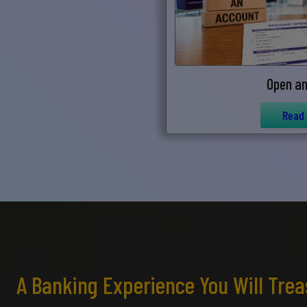
Open an
Read
আপ
সম
মেঘ
সমস
Wri
A Banking Experience You Will Tre
Ema