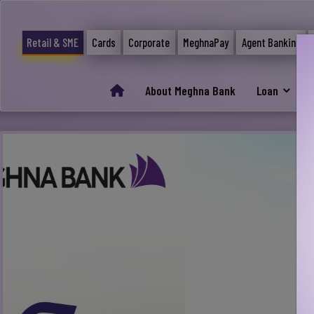
Retail & SME
Cards
Corporate
MeghnaPay
Agent Banking
About Meghna Bank
Loan